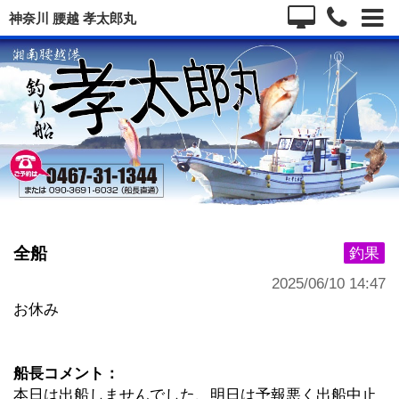
神奈川 腰越 孝太郎丸
全船
釣果
2025/06/10 14:47
お休み
船長コメント：
本日は出船しませんでした、明日は予報悪く出船中止