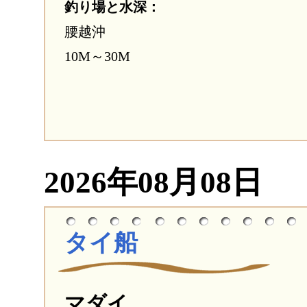
釣り場と水深：
腰越沖
10M～30M
2026年08月08日
タイ船
マダイ