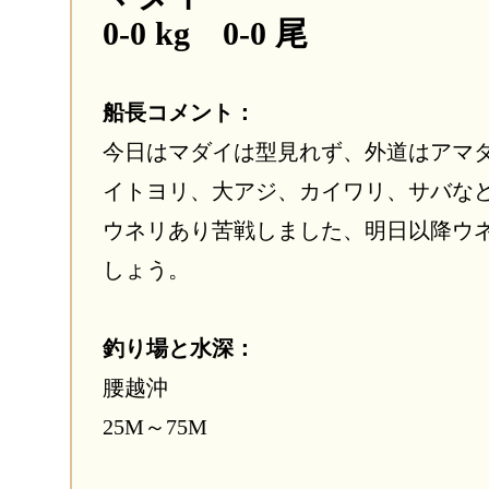
0-0 kg 0-0 尾
船長コメント：
今日はマダイは型見れず、外道はアマ
イトヨリ、大アジ、カイワリ、サバな
ウネリあり苦戦しました、明日以降ウ
しょう。
釣り場と水深：
腰越沖
25M～75M