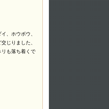
ダイ、ホウボウ、
ど交じりました、
ネリも落ち着くで