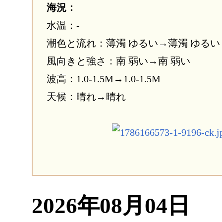
海況：
水温：-
潮色と流れ：薄濁 ゆるい→薄濁 ゆるい
風向きと強さ：南 弱い→南 弱い
波高：1.0-1.5M→1.0-1.5M
天候：晴れ→晴れ
2026年08月04日